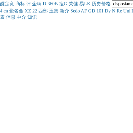
醒
定
竞
商
标
评
企
聘
D
360
B
搜
G
关健
易
LK
历史
价格
4.cn
聚名
金
XZ
22
西部
玉
集
新
介
Se
do
AF
GD
101
Dy
N
Re
Uni
表
信息
中介
知识