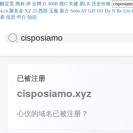
醒
定
竞
商
标
评
企
聘
D
360
B
搜
G
关健
易
LK
历史
价格
4.cn
聚名
金
XZ
22
西部
玉
集
新
介
Se
do
AF
GD
101
Dy
N
Re
Uni
表
信息
中介
知识