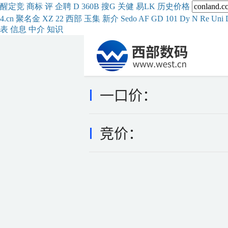
醒
定
竞
商
标
评
企
聘
D
360
B
搜
G
关健
易
LK
历史
价格
4.cn
聚名
金
XZ
22
西部
玉
集
新
介
Se
do
AF
GD
101
Dy
N
Re
Uni
表
信息
中介
知识