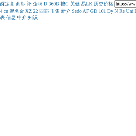
醒
定
竞
商
标
评
企
聘
D
360
B
搜
G
关健
易
LK
历史
价格
4.cn
聚名
金
XZ
22
西部
玉
集
新
介
Se
do
AF
GD
101
Dy
N
Re
Uni
表
信息
中介
知识