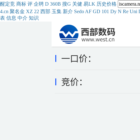
醒
定
竞
商
标
评
企
聘
D
360
B
搜
G
关健
易
LK
历史
价格
4.cn
聚名
金
XZ
22
西部
玉
集
新
介
Se
do
AF
GD
101
Dy
N
Re
Uni
表
信息
中介
知识