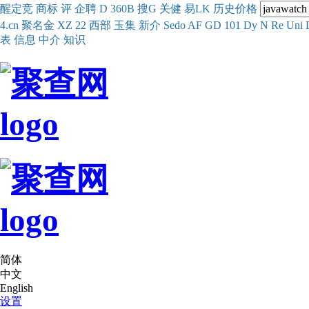
醒
定
竞
商
标
评
企
聘
D
360
B
搜
G
关健
易
LK
历史
价格
4.cn
聚名
金
XZ
22
西部
玉
集
新
介
Se
do
AF
GD
101
Dy
N
Re
Uni
表
信息
中介
知识