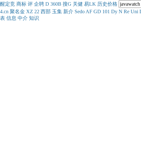
醒
定
竞
商
标
评
企
聘
D
360
B
搜
G
关健
易
LK
历史
价格
4.cn
聚名
金
XZ
22
西部
玉
集
新
介
Se
do
AF
GD
101
Dy
N
Re
Uni
表
信息
中介
知识