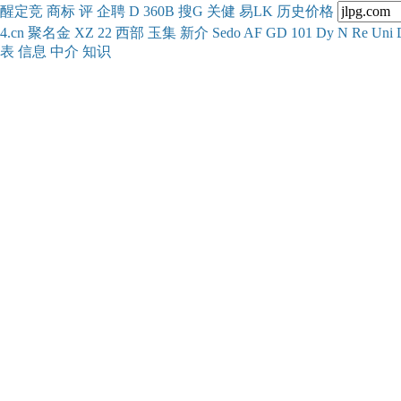
醒
定
竞
商
标
评
企
聘
D
360
B
搜
G
关健
易
LK
历史
价格
4.cn
聚名
金
XZ
22
西部
玉
集
新
介
Se
do
AF
GD
101
Dy
N
Re
Uni
表
信息
中介
知识