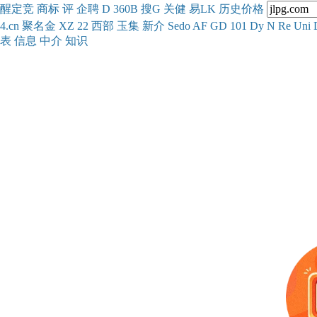
醒
定
竞
商
标
评
企
聘
D
360
B
搜
G
关健
易
LK
历史
价格
4.cn
聚名
金
XZ
22
西部
玉
集
新
介
Se
do
AF
GD
101
Dy
N
Re
Uni
表
信息
中介
知识