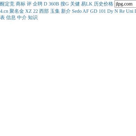
醒
定
竞
商
标
评
企
聘
D
360
B
搜
G
关健
易
LK
历史
价格
4.cn
聚名
金
XZ
22
西部
玉
集
新
介
Se
do
AF
GD
101
Dy
N
Re
Uni
表
信息
中介
知识