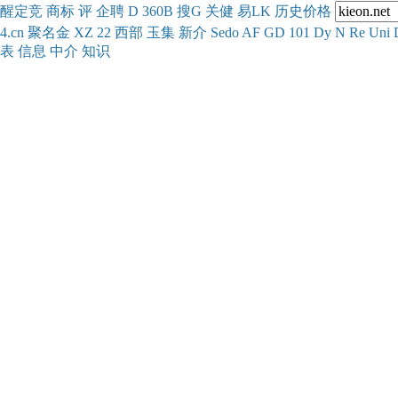
醒
定
竞
商
标
评
企
聘
D
360
B
搜
G
关健
易
LK
历史
价格
4.cn
聚名
金
XZ
22
西部
玉
集
新
介
Se
do
AF
GD
101
Dy
N
Re
Uni
表
信息
中介
知识