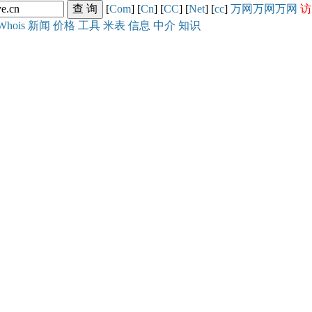
[
Com
] [
Cn
] [
CC
] [
Net
] [
cc
]
万网
万网
万网
访
Whois
新闻
价格
工具
米表
信息
中介
知识