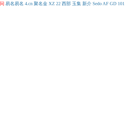
问
易名
易
名
4.cn
聚名
金
XZ
22
西部
玉
集
新
介
Se
do
AF
GD
101