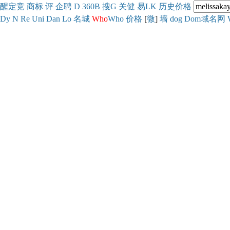
醒
定
竞
商
标
评
企
聘
D
360
B
搜
G
关健
易
LK
历史
价格
Dy
N
Re
Uni
Dan
Lo
名城
Who
Who
价格
[
微
]
墙
dog
Dom域名网