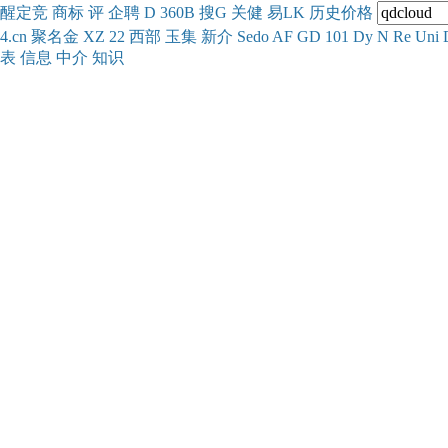
醒
定
竞
商
标
评
企
聘
D
360
B
搜
G
关健
易
LK
历史
价格
4.cn
聚名
金
XZ
22
西部
玉
集
新
介
Se
do
AF
GD
101
Dy
N
Re
Uni
表
信息
中介
知识