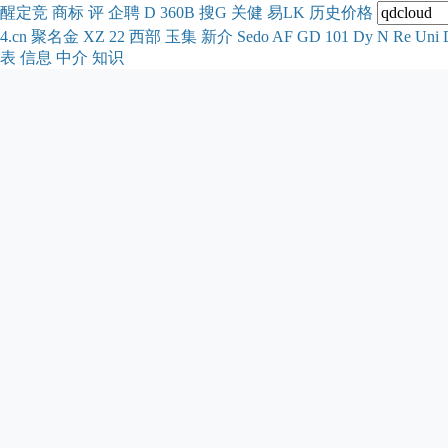
醒
定
竞
商
标
评
企
聘
D
360
B
搜
G
关健
易
LK
历史
价格
4.cn
聚名
金
XZ
22
西部
玉
集
新
介
Se
do
AF
GD
101
Dy
N
Re
Uni
表
信息
中介
知识