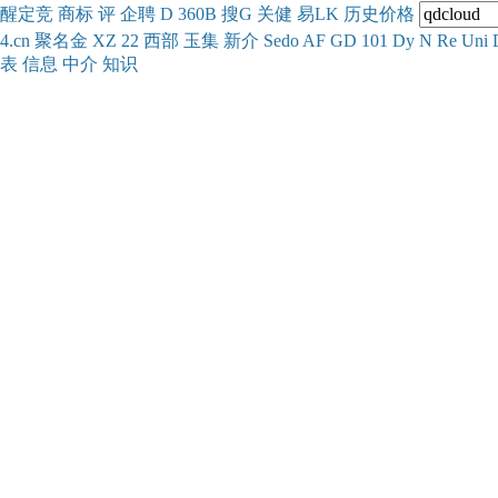
醒
定
竞
商
标
评
企
聘
D
360
B
搜
G
关健
易
LK
历史
价格
4.cn
聚名
金
XZ
22
西部
玉
集
新
介
Se
do
AF
GD
101
Dy
N
Re
Uni
表
信息
中介
知识