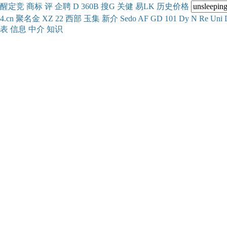
醒
定
竞
商
标
评
企
聘
D
360
B
搜
G
关健
易
LK
历史
价格
4.cn
聚名
金
XZ
22
西部
玉
集
新
介
Se
do
AF
GD
101
Dy
N
Re
Uni
表
信息
中介
知识