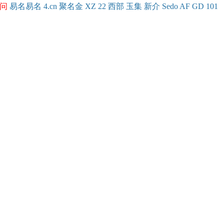
问
易名
易
名
4.cn
聚名
金
XZ
22
西部
玉
集
新
介
Se
do
AF
GD
101