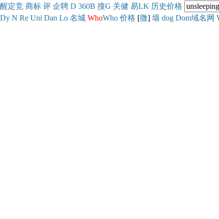
醒
定
竞
商
标
评
企
聘
D
360
B
搜
G
关健
易
LK
历史
价格
Dy
N
Re
Uni
Dan
Lo
名城
Who
Who
价格
[
微
]
墙
dog
Dom域名网