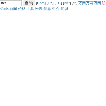
[
Com
] [
Cn
] [
CC
] [
Net
] [
cc
]
万网
万网
万网
访
Whois
新闻
价格
工具
米表
信息
中介
知识