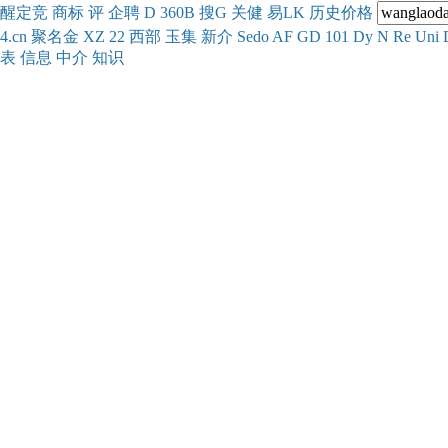
醒
定
竞
商
标
评
企
聘
D
360
B
搜
G
关健
易
LK
历史
价格
4.cn
聚名
金
XZ
22
西部
玉
集
新
介
Se
do
AF
GD
101
Dy
N
Re
Uni
表
信息
中介
知识