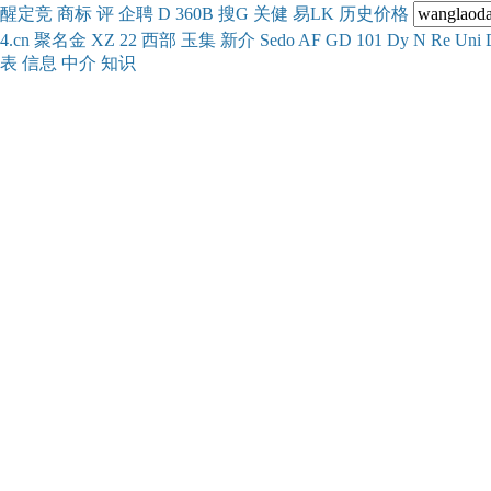
醒
定
竞
商
标
评
企
聘
D
360
B
搜
G
关健
易
LK
历史
价格
4.cn
聚名
金
XZ
22
西部
玉
集
新
介
Se
do
AF
GD
101
Dy
N
Re
Uni
表
信息
中介
知识