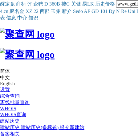
醒
定
竞
商
标
评
企
聘
D
360
B
搜
G
关健
易
LK
历史
价格
4.cn
聚名
金
XZ
22
西部
玉
集
新
介
Se
do
AF
GD
101
Dy
N
Re
Uni
表
信息
中介
知识