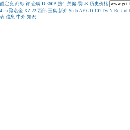
醒
定
竞
商
标
评
企
聘
D
360
B
搜
G
关健
易
LK
历史
价格
4.cn
聚名
金
XZ
22
西部
玉
集
新
介
Se
do
AF
GD
101
Dy
N
Re
Uni
表
信息
中介
知识