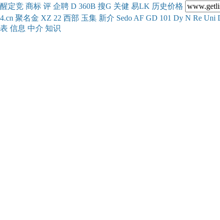
醒
定
竞
商
标
评
企
聘
D
360
B
搜
G
关健
易
LK
历史
价格
4.cn
聚名
金
XZ
22
西部
玉
集
新
介
Se
do
AF
GD
101
Dy
N
Re
Uni
表
信息
中介
知识