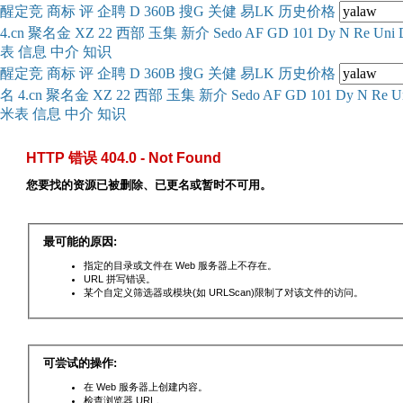
醒
定
竞
商
标
评
企
聘
D
360
B
搜
G
关健
易
LK
历史
价格
4.cn
聚名
金
XZ
22
西部
玉
集
新
介
Se
do
AF
GD
101
Dy
N
Re
Uni
表
信息
中介
知识