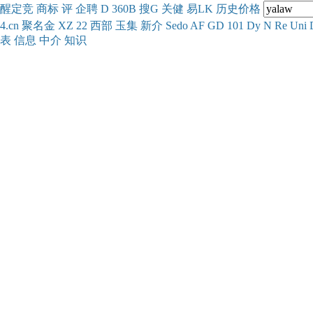
醒
定
竞
商
标
评
企
聘
D
360
B
搜
G
关健
易
LK
历史
价格
4.cn
聚名
金
XZ
22
西部
玉
集
新
介
Se
do
AF
GD
101
Dy
N
Re
Uni
表
信息
中介
知识