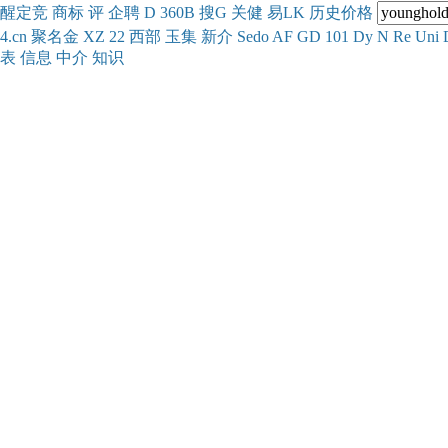
醒
定
竞
商
标
评
企
聘
D
360
B
搜
G
关健
易
LK
历史
价格
4.cn
聚名
金
XZ
22
西部
玉
集
新
介
Se
do
AF
GD
101
Dy
N
Re
Uni
表
信息
中介
知识