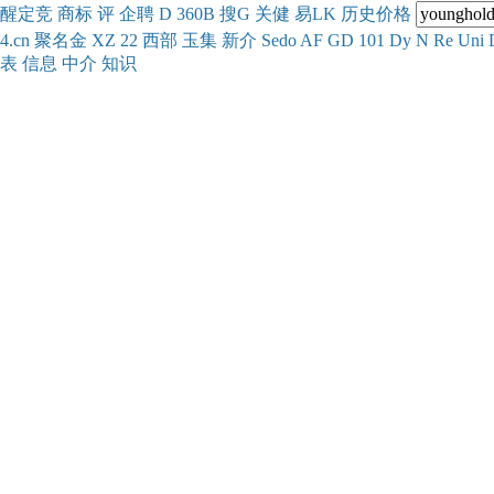
醒
定
竞
商
标
评
企
聘
D
360
B
搜
G
关健
易
LK
历史
价格
4.cn
聚名
金
XZ
22
西部
玉
集
新
介
Se
do
AF
GD
101
Dy
N
Re
Uni
表
信息
中介
知识