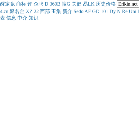
醒
定
竞
商
标
评
企
聘
D
360
B
搜
G
关健
易
LK
历史
价格
4.cn
聚名
金
XZ
22
西部
玉
集
新
介
Se
do
AF
GD
101
Dy
N
Re
Uni
表
信息
中介
知识