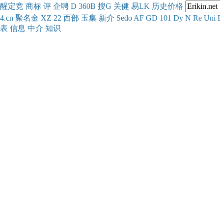
醒
定
竞
商
标
评
企
聘
D
360
B
搜
G
关健
易
LK
历史
价格
4.cn
聚名
金
XZ
22
西部
玉
集
新
介
Se
do
AF
GD
101
Dy
N
Re
Uni
表
信息
中介
知识