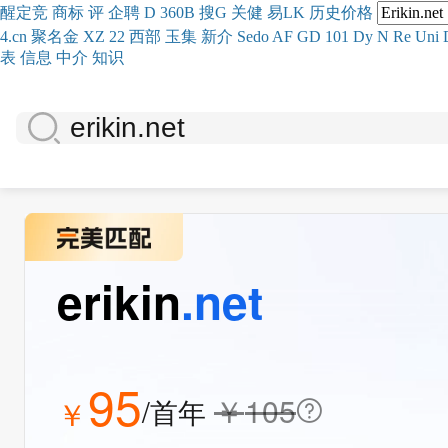
醒
定
竞
商
标
评
企
聘
D
360
B
搜
G
关健
易
LK
历史
价格
4.cn
聚名
金
XZ
22
西部
玉
集
新
介
Se
do
AF
GD
101
Dy
N
Re
Uni
表
信息
中介
知识