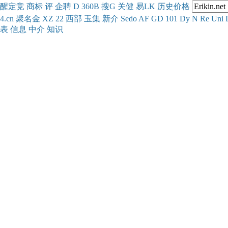
醒
定
竞
商
标
评
企
聘
D
360
B
搜
G
关健
易
LK
历史
价格
4.cn
聚名
金
XZ
22
西部
玉
集
新
介
Se
do
AF
GD
101
Dy
N
Re
Uni
表
信息
中介
知识