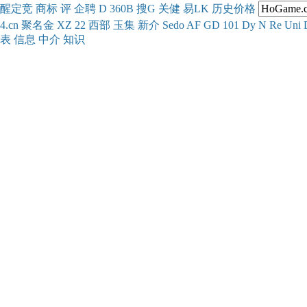
醒
定
竞
商
标
评
企
聘
D
360
B
搜
G
关健
易
LK
历史
价格
4.cn
聚名
金
XZ
22
西部
玉
集
新
介
Se
do
AF
GD
101
Dy
N
Re
Uni
表
信息
中介
知识