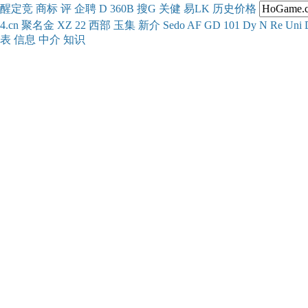
醒
定
竞
商
标
评
企
聘
D
360
B
搜
G
关健
易
LK
历史
价格
4.cn
聚名
金
XZ
22
西部
玉
集
新
介
Se
do
AF
GD
101
Dy
N
Re
Uni
表
信息
中介
知识