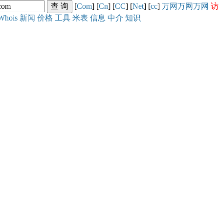
[
Com
] [
Cn
] [
CC
] [
Net
] [
cc
]
万网
万网
万网
访
Whois
新闻
价格
工具
米表
信息
中介
知识