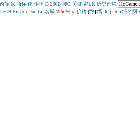
醒
定
竞
商
标
评
企
聘
D
360
B
搜
G
关健
易
LK
历史
价格
Dy
N
Re
Uni
Dan
Lo
名城
Who
Who
价格
[
微
]
墙
dog
Dom域名网