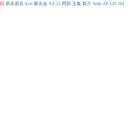
问
易名
易
名
4.cn
聚名
金
XZ
22
西部
玉
集
新
介
Se
do
AF
GD
101