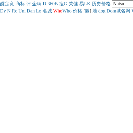
醒
定
竞
商
标
评
企
聘
D
360
B
搜
G
关健
易
LK
历史
价格
Dy
N
Re
Uni
Dan
Lo
名城
Who
Who
价格
[
微
]
墙
dog
Dom域名网