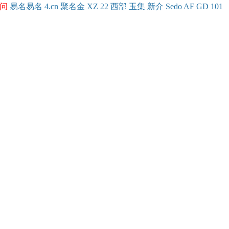
问
易名
易
名
4.cn
聚名
金
XZ
22
西部
玉
集
新
介
Se
do
AF
GD
101