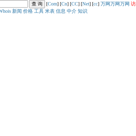
[
Com
] [
Cn
] [
CC
] [
Net
] [
cc
]
万网
万网
万网
访
Whois
新闻
价格
工具
米表
信息
中介
知识