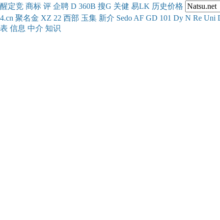
醒
定
竞
商
标
评
企
聘
D
360
B
搜
G
关健
易
LK
历史
价格
4.cn
聚名
金
XZ
22
西部
玉
集
新
介
Se
do
AF
GD
101
Dy
N
Re
Uni
表
信息
中介
知识