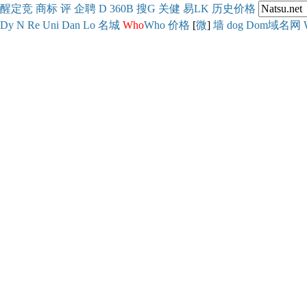
醒
定
竞
商
标
评
企
聘
D
360
B
搜
G
关健
易
LK
历史
价格
Dy
N
Re
Uni
Dan
Lo
名城
Who
Who
价格
[
微
]
墙
dog
Dom域名网