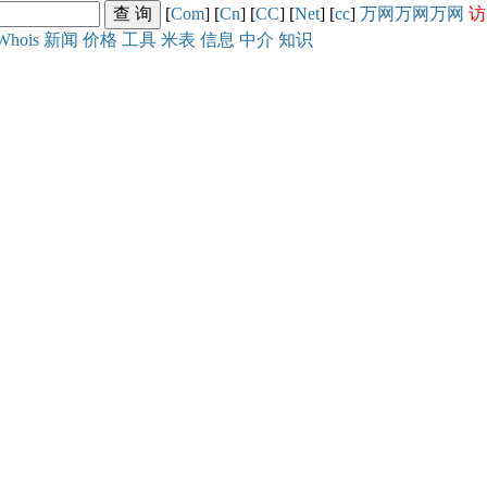
[
Com
] [
Cn
] [
CC
] [
Net
] [
cc
]
万网
万网
万网
访
Whois
新闻
价格
工具
米表
信息
中介
知识