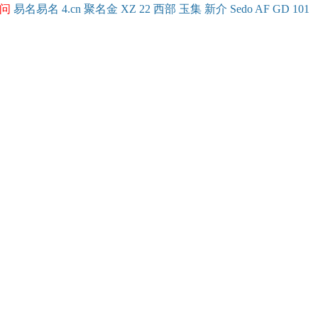
问
易名
易
名
4.cn
聚名
金
XZ
22
西部
玉
集
新
介
Se
do
AF
GD
101