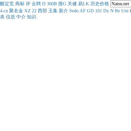
醒
定
竞
商
标
评
企
聘
D
360
B
搜
G
关健
易
LK
历史
价格
4.cn
聚名
金
XZ
22
西部
玉
集
新
介
Se
do
AF
GD
101
Dy
N
Re
Uni
表
信息
中介
知识