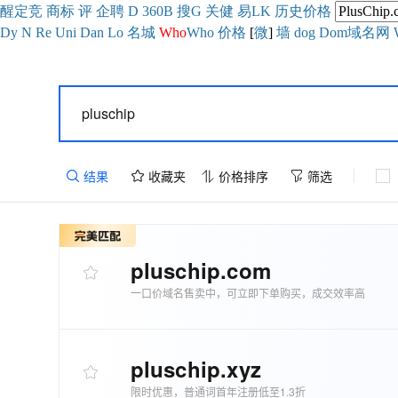
醒
定
竞
商
标
评
企
聘
D
360
B
搜
G
关健
易
LK
历史
价格
Dy
N
Re
Uni
Dan
Lo
名城
Who
Who
价格
[
微
]
墙
dog
Dom域名网