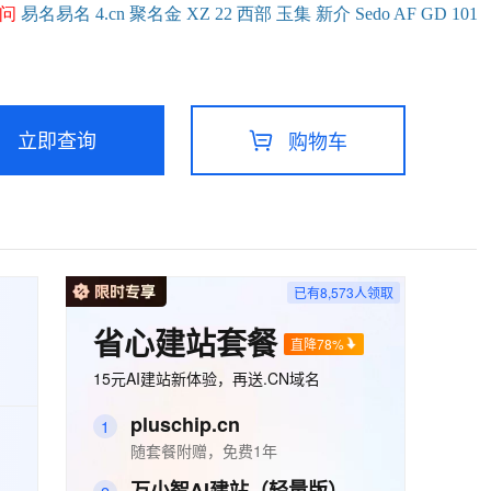
问
易名
易
名
4.cn
聚名
金
XZ
22
西部
玉
集
新
介
Se
do
AF
GD
101