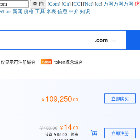
[
Com
] [
Cn
] [
CC
] [
Net
] [
cc
]
万网
万网
万网
访
Whois
新闻
价格
工具
米表
信息
中介
知识