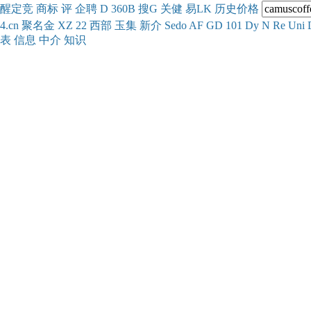
醒
定
竞
商
标
评
企
聘
D
360
B
搜
G
关健
易
LK
历史
价格
4.cn
聚名
金
XZ
22
西部
玉
集
新
介
Se
do
AF
GD
101
Dy
N
Re
Uni
表
信息
中介
知识