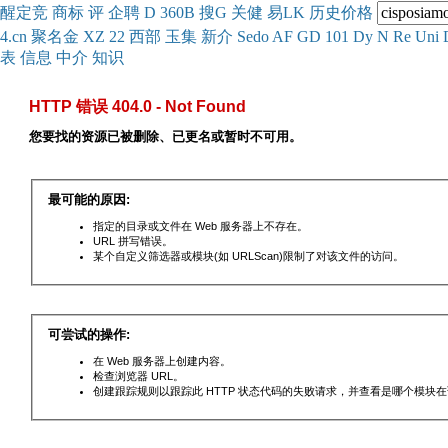
醒
定
竞
商
标
评
企
聘
D
360
B
搜
G
关健
易
LK
历史
价格
4.cn
聚名
金
XZ
22
西部
玉
集
新
介
Se
do
AF
GD
101
Dy
N
Re
Uni
表
信息
中介
知识