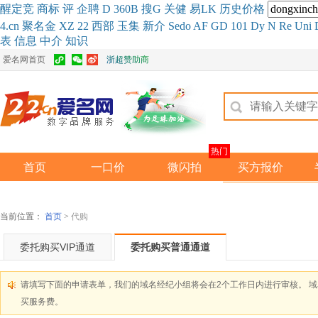
醒
定
竞
商
标
评
企
聘
D
360
B
搜
G
关健
易
LK
历史
价格
4.cn
聚名
金
XZ
22
西部
玉
集
新
介
Se
do
AF
GD
101
Dy
N
Re
Uni
表
信息
中介
知识