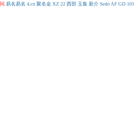
问
易名
易
名
4.cn
聚名
金
XZ
22
西部
玉
集
新
介
Se
do
AF
GD
101