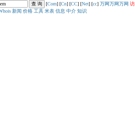
[
Com
] [
Cn
] [
CC
] [
Net
] [
cc
]
万网
万网
万网
访
Whois
新闻
价格
工具
米表
信息
中介
知识