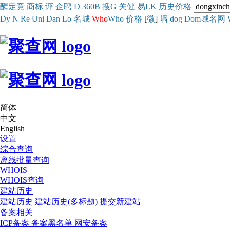
醒
定
竞
商
标
评
企
聘
D
360
B
搜
G
关健
易
LK
历史
价格
Dy
N
Re
Uni
Dan
Lo
名城
Who
Who
价格
[
微
]
墙
dog
Dom域名网