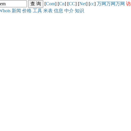
[
Com
] [
Cn
] [
CC
] [
Net
] [
cc
]
万网
万网
万网
访
Whois
新闻
价格
工具
米表
信息
中介
知识