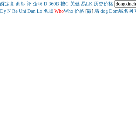
醒
定
竞
商
标
评
企
聘
D
360
B
搜
G
关健
易
LK
历史
价格
Dy
N
Re
Uni
Dan
Lo
名城
Who
Who
价格
[
微
]
墙
dog
Dom域名网