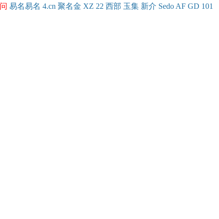
问
易名
易
名
4.cn
聚名
金
XZ
22
西部
玉
集
新
介
Se
do
AF
GD
101