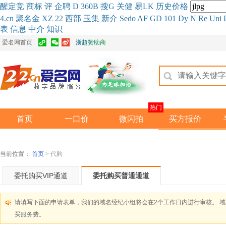
醒
定
竞
商
标
评
企
聘
D
360
B
搜
G
关健
易
LK
历史
价格
4.cn
聚名
金
XZ
22
西部
玉
集
新
介
Se
do
AF
GD
101
Dy
N
Re
Uni
表
信息
中介
知识