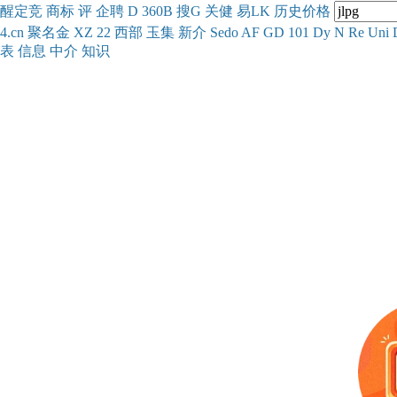
醒
定
竞
商
标
评
企
聘
D
360
B
搜
G
关健
易
LK
历史
价格
4.cn
聚名
金
XZ
22
西部
玉
集
新
介
Se
do
AF
GD
101
Dy
N
Re
Uni
表
信息
中介
知识