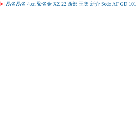
问
易名
易
名
4.cn
聚名
金
XZ
22
西部
玉
集
新
介
Se
do
AF
GD
101