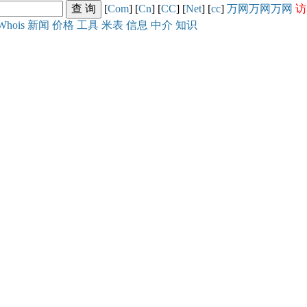
[
Com
] [
Cn
] [
CC
] [
Net
] [
cc
]
万网
万网
万网
访
Whois
新闻
价格
工具
米表
信息
中介
知识