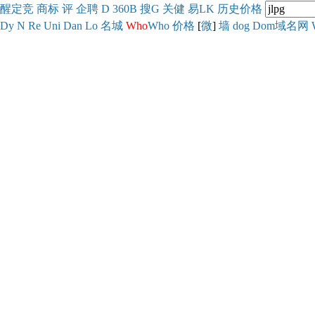
醒
定
竞
商
标
评
企
聘
D
360
B
搜
G
关健
易
LK
历史
价格
Dy
N
Re
Uni
Dan
Lo
名城
Who
Who
价格
[
微
]
墙
dog
Dom域名网