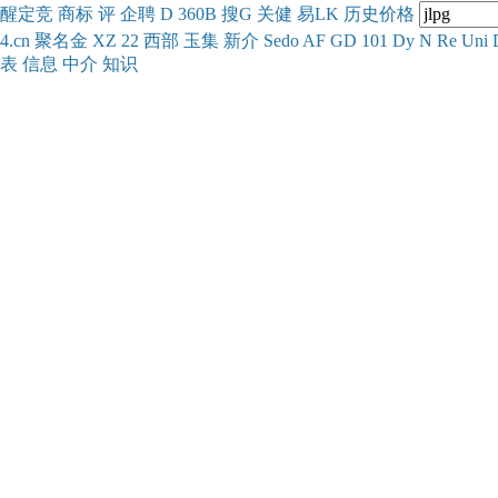
醒
定
竞
商
标
评
企
聘
D
360
B
搜
G
关健
易
LK
历史
价格
4.cn
聚名
金
XZ
22
西部
玉
集
新
介
Se
do
AF
GD
101
Dy
N
Re
Uni
表
信息
中介
知识