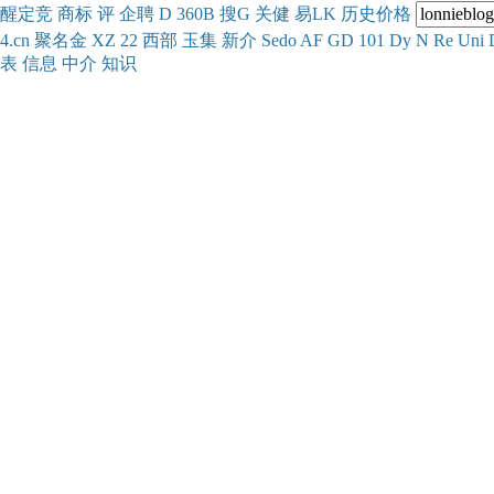
醒
定
竞
商
标
评
企
聘
D
360
B
搜
G
关健
易
LK
历史
价格
4.cn
聚名
金
XZ
22
西部
玉
集
新
介
Se
do
AF
GD
101
Dy
N
Re
Uni
表
信息
中介
知识