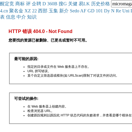
醒
定
竞
商
标
评
企
聘
D
360
B
搜
G
关健
易
LK
历史
价格
4.cn
聚名
金
XZ
22
西部
玉
集
新
介
Se
do
AF
GD
101
Dy
N
Re
Uni
表
信息
中介
知识