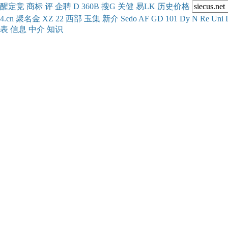
醒
定
竞
商
标
评
企
聘
D
360
B
搜
G
关健
易
LK
历史
价格
4.cn
聚名
金
XZ
22
西部
玉
集
新
介
Se
do
AF
GD
101
Dy
N
Re
Uni
表
信息
中介
知识